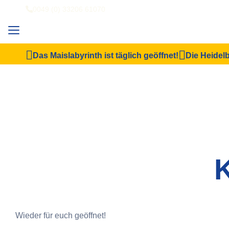
0049 (0) 33206 61070
Das Maislabyrinth ist täglich geöffnet!
Die Heidelb
K
Wieder für euch geöffnet!