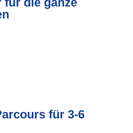
 für die ganze
en
arcours für 3-6