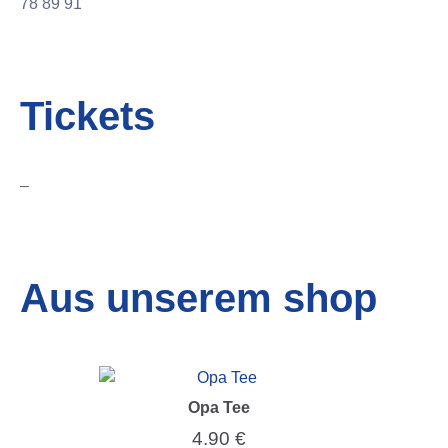
78 89 91
Tickets
–
Aus unserem shop
Opa Tee
4.90
€