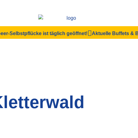
eer-Selbstpflücke ist täglich geöffnet!
Aktuelle Buffets &
letterwald