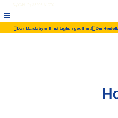
0049 (0) 33206 61070
Das Maislabyrinth ist täglich geöffnet!
Die Heidelb
Ho