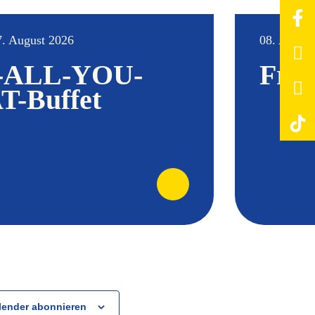
7. August 2026
08. August
-ALL-YOU-
Früh
-Buffet
lender abonnieren