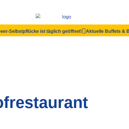
eer-Selbstpflücke ist täglich geöffnet!
Aktuelle Buffets &
frestaurant