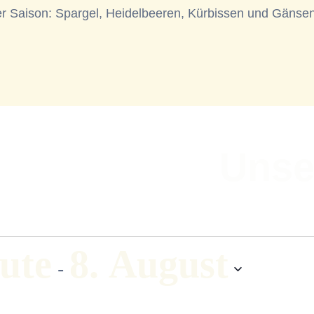
er Saison: Spargel, Heidelbeeren, Kürbissen und Gänsen
Unse
ute
8. August
 - 