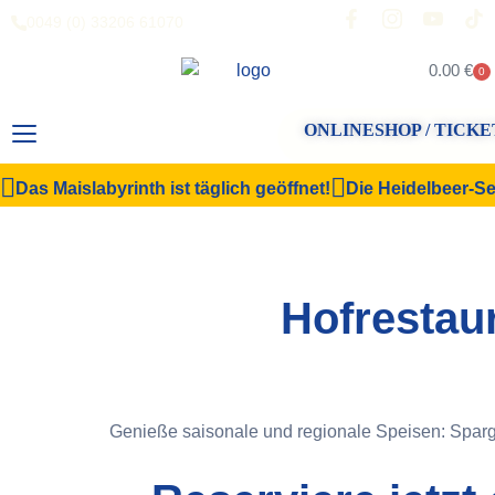
0049 (0) 33206 61070
0.00
€
0
ONLINESHOP / TICKE
Das Maislabyrinth ist täglich geöffnet!
Die Heidelbeer-Sel
Hofrestau
Genieße saisonale und regionale Speisen: Sparg