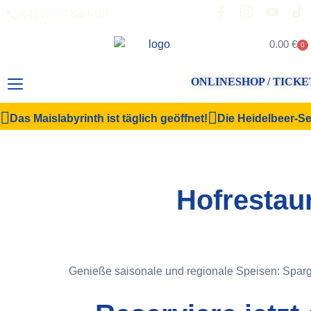
0049 (0) 33206 61070
0.00
€
0
ONLINESHOP / TICKE
Das Maislabyrinth ist täglich geöffnet!
Die Heidelbeer-Sel
Hofrestau
Genieße saisonale und regionale Speisen: Sparg