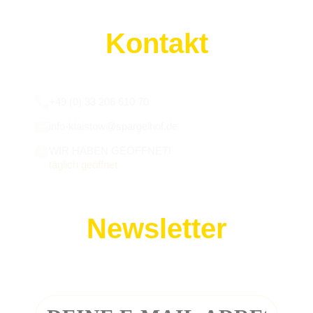
Kontakt
Wir sind für euch da:
+49 (0) 33 206 610 70
info-klaistow@spargelhof.de
WIR HABEN GEÖFFNET!
täglich geöffnet
Newsletter
Melde dich zu unserem Newsletter an!