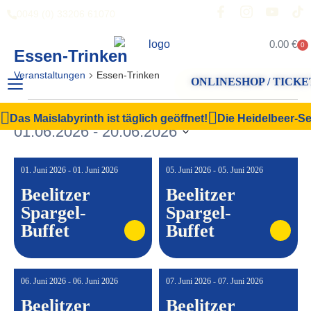
0049 (0) 33206 61070
0.00
€
0
Essen-Trinken
Veranstaltungen
Essen-Trinken
ONLINESHOP / TICKE
Veranstal
Vera
Suche
Liste
Das Maislabyrinth ist täglich geöffnet!
Die Heidelbeer-Sel
Filter Anzeigen
01.06.2026
 - 
20.06.2026
Ansi
Suche
Datum
Navi
und
wählen.
01. Juni 2026 - 01. Juni 2026
05. Juni 2026 - 05. Juni 2026
Ansichten,
Beelitzer
Beelitzer
Navigation
Spargel-
Spargel-
Buffet
Buffet
06. Juni 2026 - 06. Juni 2026
07. Juni 2026 - 07. Juni 2026
Beelitzer
Beelitzer