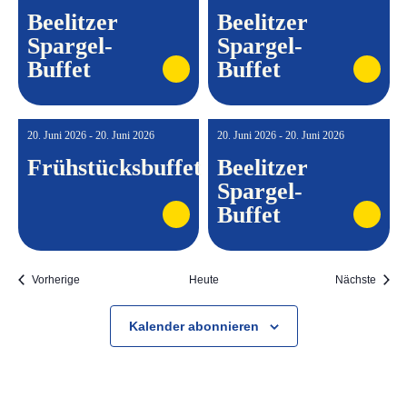
Beelitzer
Beelitzer
Spargel-
Spargel-
Buffet
Buffet
20. Juni 2026 - 20. Juni 2026
20. Juni 2026 - 20. Juni 2026
Frühstücksbuffet
Beelitzer
Spargel-
Buffet
Veranstaltungen
Veran
Vorherige
Heute
Nächste
Kalender abonnieren