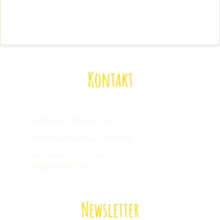
Kontakt
Wir sind für euch da:
+49 (0) 33 206 610 70
info-klaistow@spargelhof.de
WIR HABEN GEÖFFNET!
täglich geöffnet
Newsletter