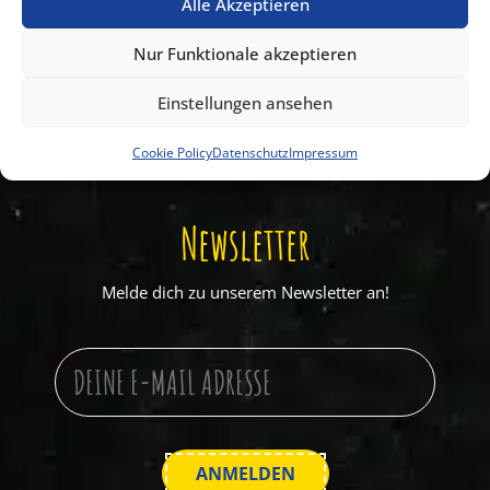
Wir sind für euch da:
Alle Akzeptieren
+49 (0) 33 206 610 70
Nur Funktionale akzeptieren
info-klaistow@spargelhof.de
Einstellungen ansehen
WIR HABEN GEÖFFNET!
täglich geöffnet
Cookie Policy
Datenschutz
Impressum
Newsletter
Melde dich zu unserem Newsletter an!