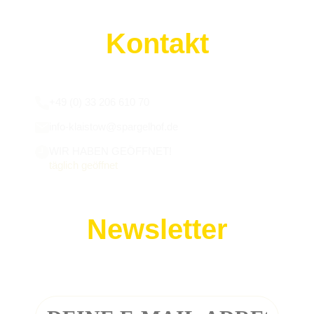
Kontakt
Wir sind für euch da:
+49 (0) 33 206 610 70
info-klaistow@spargelhof.de
WIR HABEN GEÖFFNET!
täglich geöffnet
Newsletter
Melde dich zu unserem Newsletter an!