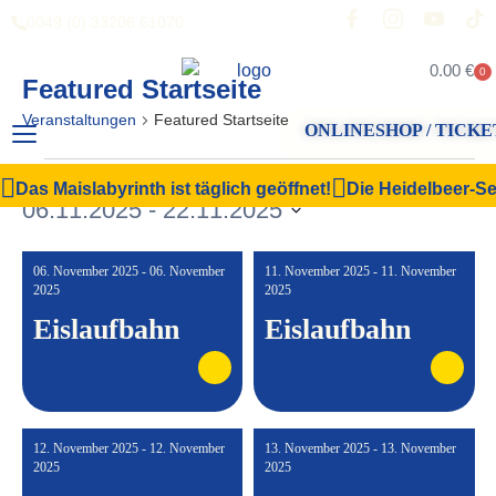
0049 (0) 33206 61070
0.00
€
0
Featured Startseite
Veranstaltungen
Featured Startseite
ONLINESHOP / TICKE
Veranstal
Vera
Suche
Liste
Das Maislabyrinth ist täglich geöffnet!
Die Heidelbeer-Sel
Filter Anzeigen
06.11.2025
 - 
22.11.2025
Ansi
Suche
Datum
Navi
und
wählen.
06. November 2025 - 06. November
11. November 2025 - 11. November
Ansichten,
2025
2025
Eislaufbahn
Eislaufbahn
Navigation
12. November 2025 - 12. November
13. November 2025 - 13. November
2025
2025