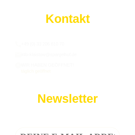
Kontakt
Wir sind für euch da:
+49 (0) 33 206 610 70
info-klaistow@spargelhof.de
WIR HABEN GEÖFFNET!
täglich geöffnet
Newsletter
Melde dich zu unserem Newsletter an!