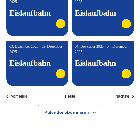
2025
2025
Eislaufbahn
Eislaufbahn
03. Dezember 2025 - 03. Dezember
04. Dezember 2025 - 04. Dezember
2025
2025
Eislaufbahn
Eislaufbahn
Veranstaltungen
Veran
Vorherige
Heute
Nächste
Kalender abonnieren