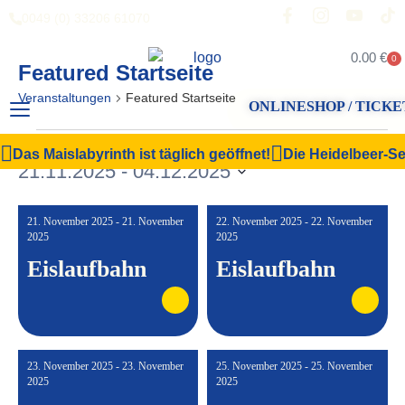
0049 (0) 33206 61070
0.00
€
0
Featured Startseite
Veranstaltungen
Featured Startseite
ONLINESHOP / TICKE
Veranstal
Vera
Suche
Liste
Das Maislabyrinth ist täglich geöffnet!
Die Heidelbeer-Sel
Filter Anzeigen
21.11.2025
 - 
04.12.2025
Ansi
Suche
Datum
Navi
und
wählen.
21. November 2025 - 21. November
22. November 2025 - 22. November
Ansichten,
2025
2025
Eislaufbahn
Eislaufbahn
Navigation
23. November 2025 - 23. November
25. November 2025 - 25. November
2025
2025