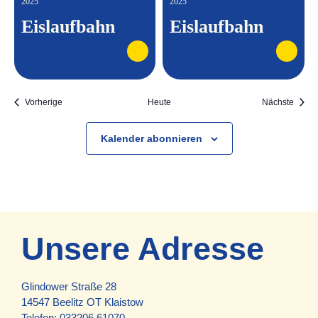
2025
2025
Eislaufbahn
Eislaufbahn
Veranstaltungen
Veran
Vorherige
Heute
Nächste
Kalender abonnieren
Unsere Adresse
Glindower Straße 28
14547 Beelitz OT Klaistow
Telefon:
033206 61070