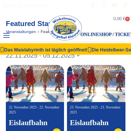
0049 (0) 33206 61070
0.00
€
0
Featured Startseite
Veranstaltungen
Featured Startseite
ONLINESHOP / TICKE
Veranstal
Vera
Suche
Liste
Das Maislabyrinth ist täglich geöffnet!
Die Heidelbeer-Sel
Filter Anzeigen
22.11.2025
 - 
05.12.2025
Ansi
Suche
Datum
Navi
und
wählen.
Ansichten,
Navigation
22. November 2025 - 22. November
23. November 2025 - 23. November
2025
2025
Eislaufbahn
Eislaufbahn