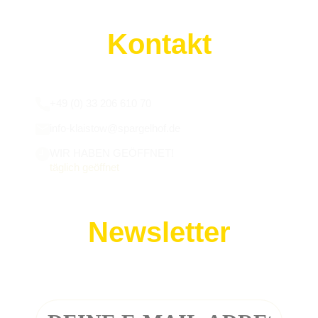
Kontakt
Wir sind für euch da:
+49 (0) 33 206 610 70
info-klaistow@spargelhof.de
WIR HABEN GEÖFFNET!
täglich geöffnet
Newsletter
Melde dich zu unserem Newsletter an!