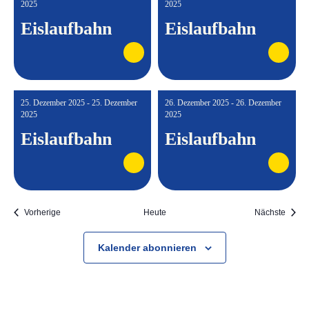
2025
2025
Eislaufbahn
Eislaufbahn
25. Dezember 2025 - 25. Dezember
26. Dezember 2025 - 26. Dezember
2025
2025
Eislaufbahn
Eislaufbahn
Veranstaltungen
Veran
Vorherige
Heute
Nächste
Kalender abonnieren