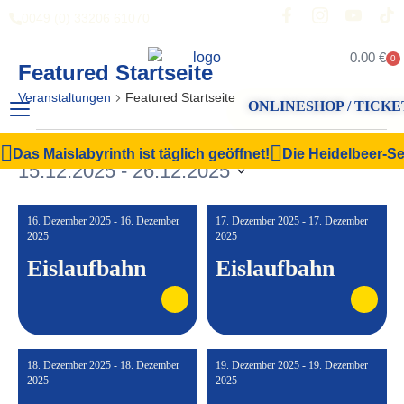
0049 (0) 33206 61070
0.00
€
0
Featured Startseite
Veranstaltungen
Featured Startseite
ONLINESHOP / TICKE
Veranstal
Vera
Suche
Liste
Das Maislabyrinth ist täglich geöffnet!
Die Heidelbeer-Sel
Filter Anzeigen
15.12.2025
 - 
26.12.2025
Ansi
Suche
Datum
Navi
und
wählen.
16. Dezember 2025 - 16. Dezember
17. Dezember 2025 - 17. Dezember
Ansichten,
2025
2025
Eislaufbahn
Eislaufbahn
Navigation
18. Dezember 2025 - 18. Dezember
19. Dezember 2025 - 19. Dezember
2025
2025