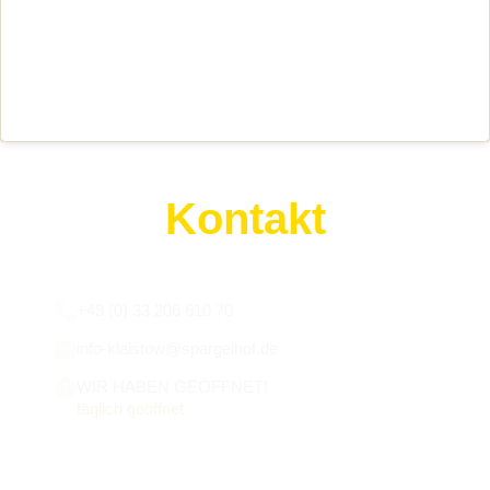
Kontakt
Wir sind für euch da:
+49 (0) 33 206 610 70
info-klaistow@spargelhof.de
WIR HABEN GEÖFFNET!
täglich geöffnet