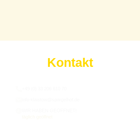
Kontakt
Wir sind für euch da:
+49 (0) 33 206 610 70
info-klaistow@spargelhof.de
WIR HABEN GEÖFFNET!
täglich geöffnet