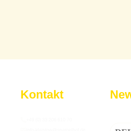
Kontakt
New
Wir sind für euch da:
Melde dic
+49 (0) 33 206 610 70
info-klaistow@spargelhof.de