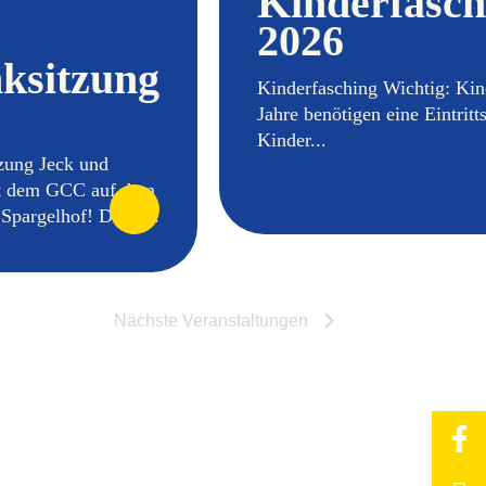
Kinderfasch
2026
ksitzung
Kinderfasching Wichtig: Kin
Jahre benötigen eine Eintritt
Kinder...
tzung Jeck und
t dem GCC auf dem
Spargelhof! Diese...
Nächste
Veranstaltungen