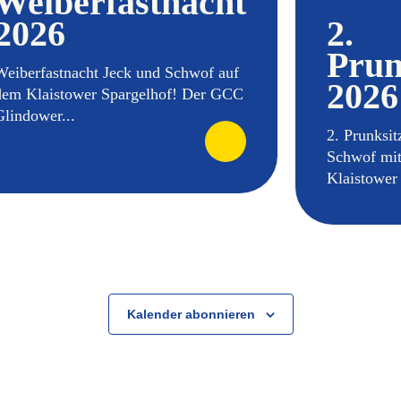
Weiberfastnacht
2026
2.
Prun
Weiberfastnacht Jeck und Schwof auf
2026
dem Klaistower Spargelhof! Der GCC
Glindower...
2. Prunksi
Schwof mi
Klaistower 
Kalender abonnieren