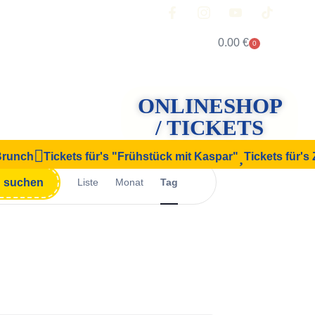
0.00
€
0
ONLINESHOP
/ TICKETS
 Brunch
Tickets für's "Frühstück mit Kaspar"
Tickets für's
Veranstaltung
n suchen
Liste
Monat
Tag
Ansichten-
Navigation