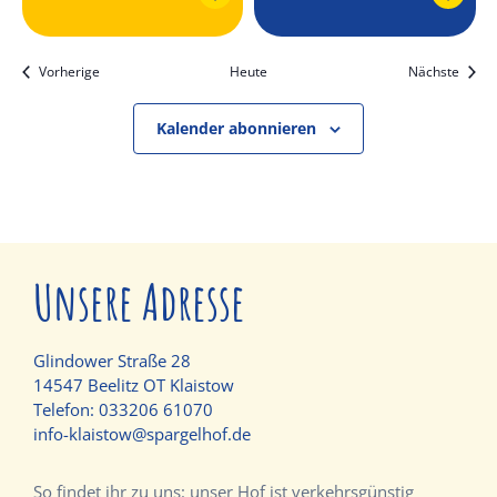
Veranstaltungen
Veran
Vorherige
Heute
Nächste
Kalender abonnieren
Unsere Adresse
Glindower Straße 28
14547 Beelitz OT Klaistow
Telefon:
033206 61070
info-klaistow@spargelhof.de
So findet ihr zu uns: unser Hof ist verkehrsgünstig