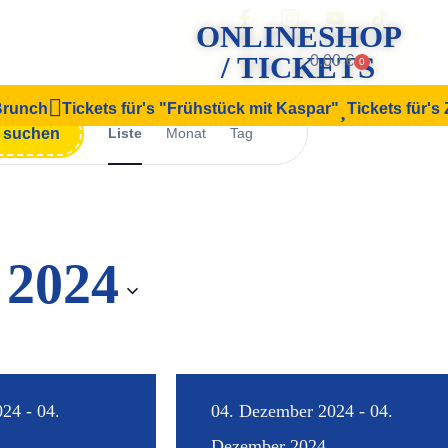
ONLINESHOP
/ TICKETS
0.00
€
0
 Brunch
Tickets für's "Frühstück mit Kaspar"
Tickets für's
Veranstaltung
n suchen
Liste
Monat
Tag
Ansichten-
Navigation
 2024
NEU!
24 - 04.
04. Dezember 2024 - 04.
Dezember 2024