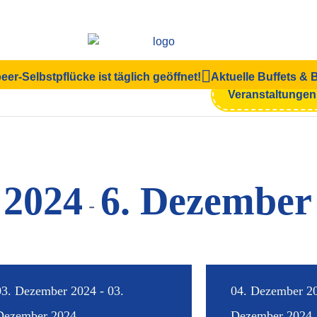
eer-Selbstpflücke ist täglich geöffnet!
Aktuelle Buffets &
en
Veranstaltunge
 2024
6. Dezember
 - 
03. Dezember 2024 - 03.
04. Dezember 20
Dezember 2024
Dezember 2024