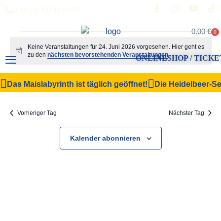
0049 (0) 33206 61070
0.00
€
0
Keine Veranstaltungen für 24. Juni 2026 vorgesehen. Hier geht es
Hinweis
zu den
nächsten bevorstehenden Veranstaltungen
.
ONLINESHOP / TICKE
Veranstal
Vera
24.06.2026
Suche
Das Maislabyrinth ist täglich geöffnet!
Die Heidelbeer-Sel
Tag
Filter Anzeigen
Datum
Ansi
Suche
wählen.
Navi
und
Vorheriger Tag
Nächster Tag
Ansichten,
Kalender abonnieren
Navigation