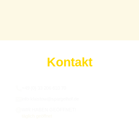
Kontakt
Wir sind für euch da:
+49 (0) 33 206 610 70
info-klaistow@spargelhof.de
WIR HABEN GEÖFFNET!
täglich geöffnet