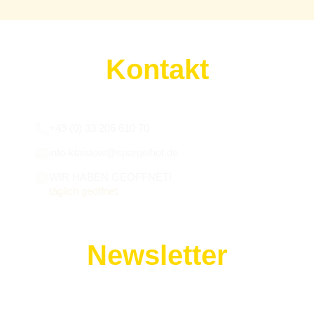
Kontakt
Wir sind für euch da:
+49 (0) 33 206 610 70
info-klaistow@spargelhof.de
WIR HABEN GEÖFFNET!
täglich geöffnet
Newsletter
Melde dich zu unserem Newsletter an!