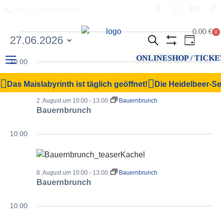
0049 (0) 33206 61070
0.00
€
0
Veranstal
Vera
27.06.2026
Suche
Tag
Filter Anzeigen
Datum
Ansi
Suche
ONLINESHOP / TICKE
wählen.
10:00
Navi
und
Das Maislabyrinth ist täglich geöffnet!
Die Heidelbeer-Sel
Ansichten,
2. August um 10:00
-
13:00
Bauernbrunch
Navigation
Bauernbrunch
10:00
8. August um 10:00
-
13:00
Bauernbrunch
Bauernbrunch
10:00