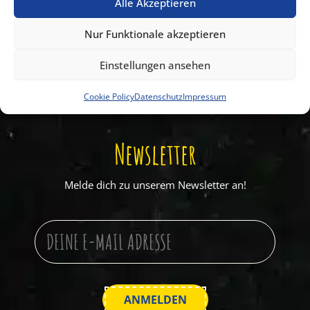
Wir sind für euch da:
Alle Akzeptieren
+49 (0) 33 206 610 70
Nur Funktionale akzeptieren
info-klaistow@spargelhof.de
Einstellungen ansehen
WIR HABEN GEÖFFNET!
täglich geöffnet
Cookie Policy
Datenschutz
Impressum
Newsletter
Melde dich zu unserem Newsletter an!