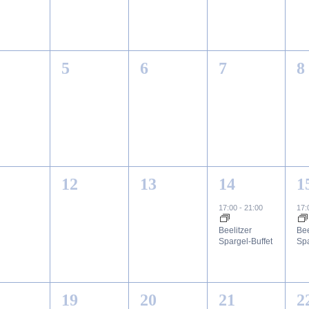
0
0
0
0
5
6
7
8
ranstaltungen,
Veranstaltungen,
Veranstaltungen,
Veranstalt
V
0
0
1
1
12
13
14
1
ranstaltungen,
Veranstaltungen,
Veranstaltungen,
Veranstaltu
V
17:00
-
21:00
17
Beelitzer
Bee
Spargel-Buffet
Spa
0
0
0
1
19
20
21
2