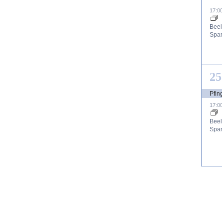
Ve
17:0
Beel
Spar
2
25
Ve
17:0
Beel
Spar