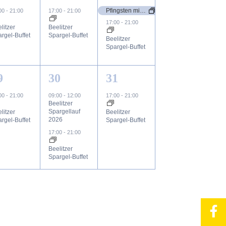
ungen,
eranstaltung,
Veranstaltung,
Veranstaltungen,
Pfingsten mit Livemusik
:00
-
21:00
17:00
-
21:00
17:00
-
21:00
litzer
Beelitzer
rgel-Buffet
Spargel-Buffet
Beelitzer
Spargel-Buffet
2
1
9
30
31
ungen,
eranstaltung,
Veranstaltungen,
Veranstaltung,
:00
-
21:00
09:00
-
12:00
17:00
-
21:00
Beelitzer
Spargellauf
litzer
Beelitzer
2026
rgel-Buffet
Spargel-Buffet
17:00
-
21:00
Beelitzer
Spargel-Buffet