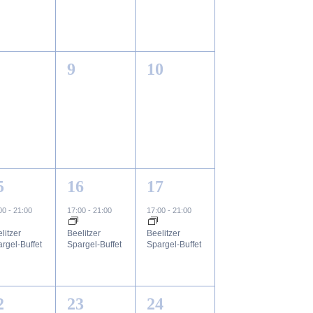
0
0
9
10
ungen,
eranstaltungen,
Veranstaltungen,
Veranstaltungen,
1
1
5
16
17
ng,
eranstaltung,
Veranstaltung,
Veranstaltung,
:00
-
21:00
17:00
-
21:00
17:00
-
21:00
litzer
Beelitzer
Beelitzer
rgel-Buffet
Spargel-Buffet
Spargel-Buffet
1
2
2
23
24