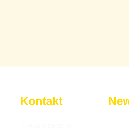
Kontakt
New
Wir sind für euch da:
Melde dic
+49 (0) 33 206 610 70