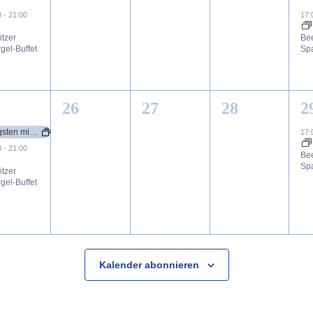
ranstaltung,
Veranstaltungen,
Veranstaltungen,
Veranstalt
V
0
-
21:00
17
itzer
Bee
gel-Buffet
Spa
0
0
0
1
26
27
28
2
ranstaltungen,
Veranstaltungen,
Veranstaltungen,
Veranstalt
V
Pfingsten mit Livemusik
17
0
-
21:00
Bee
Spa
itzer
gel-Buffet
Kalender abonnieren