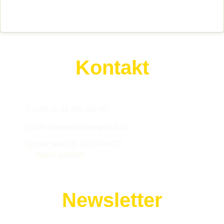
Kontakt
Wir sind für euch da:
+49 (0) 33 206 610 70
info-klaistow@spargelhof.de
WIR HABEN GEÖFFNET!
täglich geöffnet
Newsletter
Melde dich zu unserem Newsletter an!