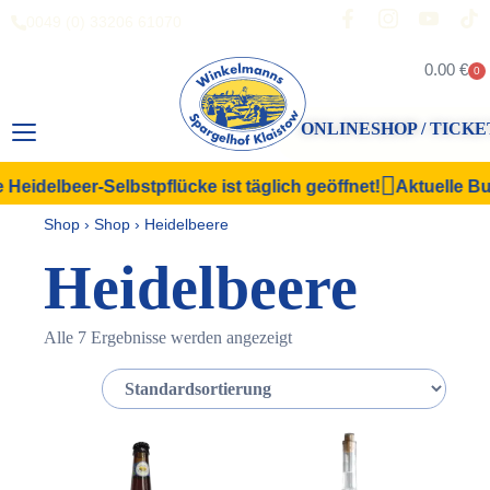
0049 (0) 33206 61070
0.00
€
0
ONLINESHOP / TICKE
Heidelbeer-Selbstpflücke ist täglich geöffnet!
Aktuelle Buf
Shop
›
Shop
›
Heidelbeere
Heidelbeere
Alle 7 Ergebnisse werden angezeigt