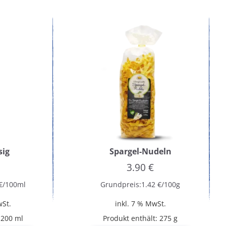
sig
Spargel-Nudeln
3.90
€
€
/
100
ml
Grundpreis:
1.42
€
/
100
g
wSt.
inkl. 7 % MwSt.
: 200
ml
Produkt enthält: 275
g