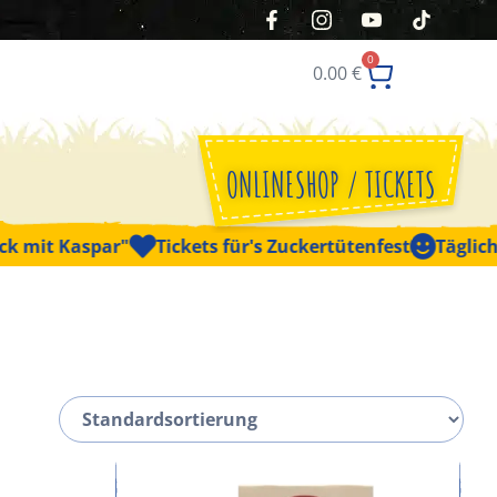
0
0.00
€
ONLINESHOP / TICKETS
t Kaspar"
Tickets für's Zuckertütenfest
Täglich geöf