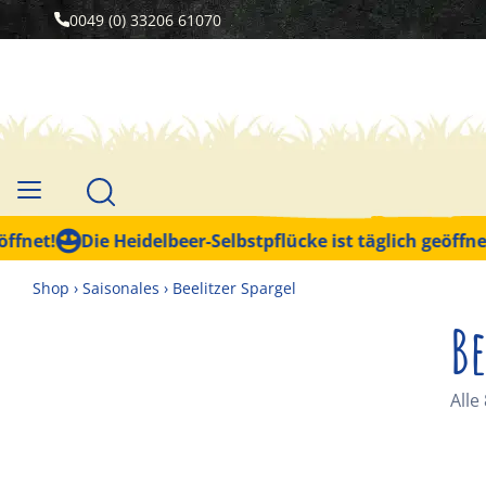
0049 (0) 33206 61070
!
Die Heidelbeer-Selbstpflücke ist täglich geöffnet!
Shop
›
Saisonales
›
Beelitzer Spargel
Be
Alle