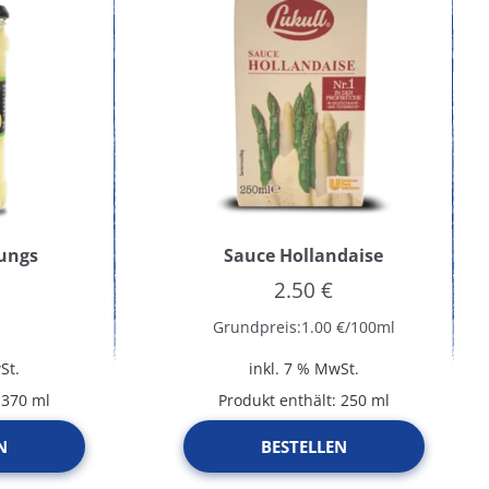
Jungs
Sauce Hollandaise
2.50
€
Grundpreis:
1.00
€
/
100
ml
St.
inkl. 7 % MwSt.
: 370
ml
Produkt enthält: 250
ml
N
BESTELLEN