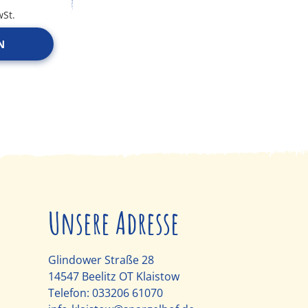
wSt.
N
Unsere Adresse
Glindower Straße 28
14547 Beelitz OT Klaistow
Telefon:
033206 61070