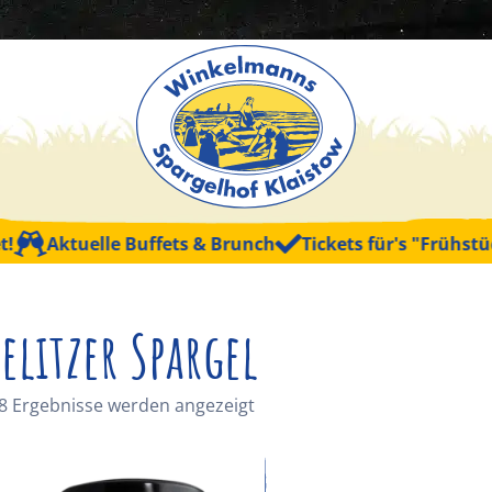
Aktuelle Buffets & Brunch
Tickets für's "Frühstück mi
elitzer Spargel
 8 Ergebnisse werden angezeigt