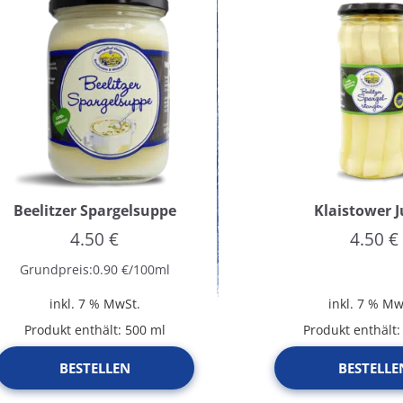
Beelitzer Spargelsuppe
Klaistower 
4.50
€
4.50
€
Grundpreis:
0.90
€
/
100
ml
inkl. 7 % MwSt.
inkl. 7 % Mw
Produkt enthält: 500
ml
Produkt enthält
BESTELLEN
BESTELLE