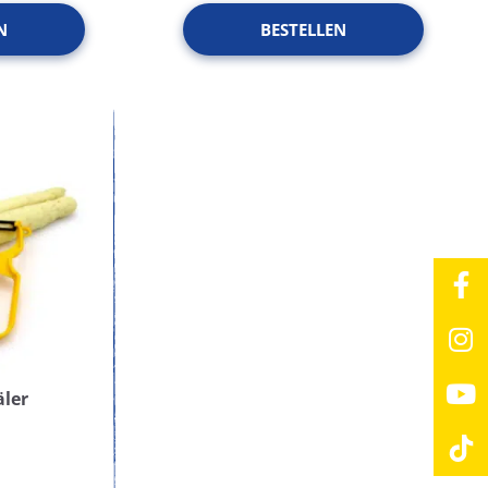
N
BESTELLEN
äler