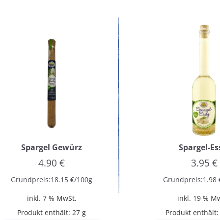
Spargel Gewürz
Spargel-Es
4.90
€
3.95
€
Grundpreis:
18.15
€
/
100
g
Grundpreis:
1.98
inkl. 7 % MwSt.
inkl. 19 % M
Produkt enthält: 27
g
Produkt enthält