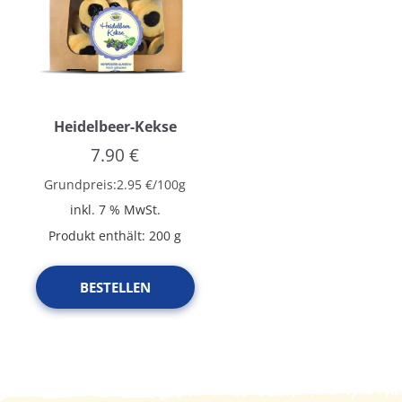
Heidelbeer-Kekse
7.90
€
Grundpreis:
2.95
€
/
100
g
inkl. 7 % MwSt.
Produkt enthält: 200
g
BESTELLEN