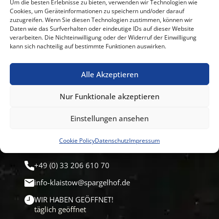
Um die besten Erlebnisse zu bieten, verwenden wir Technologien wie
akzeptieren und diesen Inhalt zu
Cookies, um Geräteinformationen zu speichern und/oder darauf
zuzugreifen. Wenn Sie diesen Technologien zustimmen, können wir
aktivieren
Daten wie das Surfverhalten oder eindeutige IDs auf dieser Website
verarbeiten. Die Nichteinwilligung oder der Widerruf der Einwilligung
kann sich nachteilig auf bestimmte Funktionen auswirken.
Alle Akzeptieren
Nur Funktionale akzeptieren
Kontakt
Einstellungen ansehen
Cookie Policy
Datenschutz
Impressum
Wir sind für euch da:
+49 (0) 33 206 610 70
info-klaistow@spargelhof.de
WIR HABEN GEÖFFNET!
täglich geöffnet