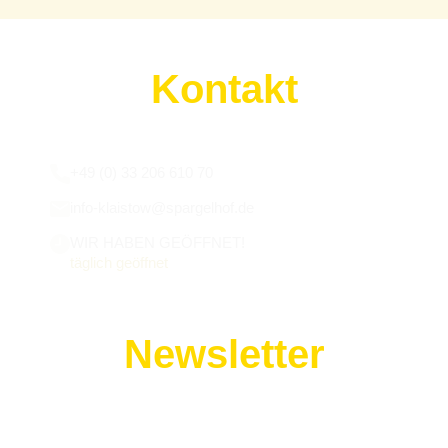
Kontakt
Wir sind für euch da:
+49 (0) 33 206 610 70
info-klaistow@spargelhof.de
WIR HABEN GEÖFFNET!
täglich geöffnet
Newsletter
Melde dich zu unserem Newsletter an!