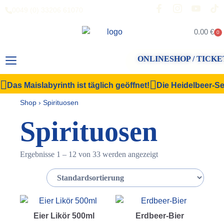
0049 (0) 33206 61070
0.00
€
0
ONLINESHOP / TICKE
Das Maislabyrinth ist täglich geöffnet!
Die Heidelbeer-Sel
Shop
›
Spirituosen
Spirituosen
Ergebnisse 1 – 12 von 33 werden angezeigt
Eier Likör 500ml
Erdbeer-Bier