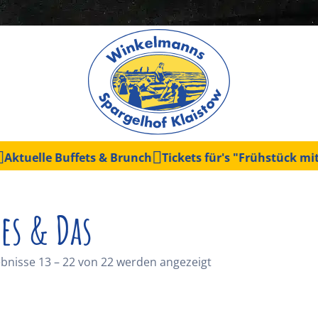
lle Buffets & Brunch
Tickets für's "Frühstück mit Kasp
es & Das
bnisse 13 – 22 von 22 werden angezeigt