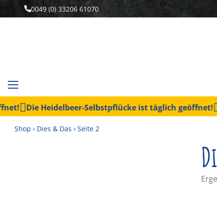
0049 (0) 33206 61070
Die Heidelbeer-Selbstpflücke ist täglich geöffnet!
Aktue
Shop
›
Dies & Das
›
Seite 2
Di
Erge