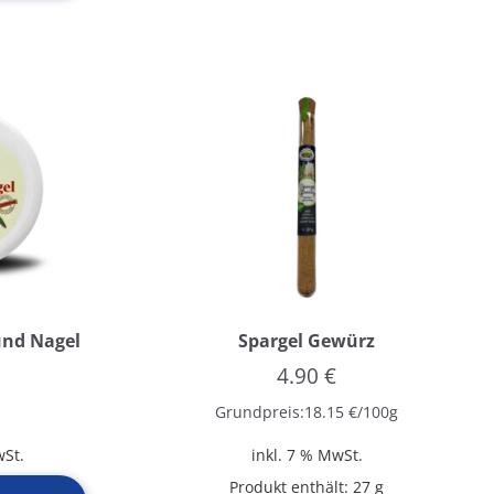
nd Nagel
Spargel Gewürz
4.90
€
Grundpreis:
18.15
€
/
100
g
wSt.
inkl. 7 % MwSt.
Produkt enthält: 27
g