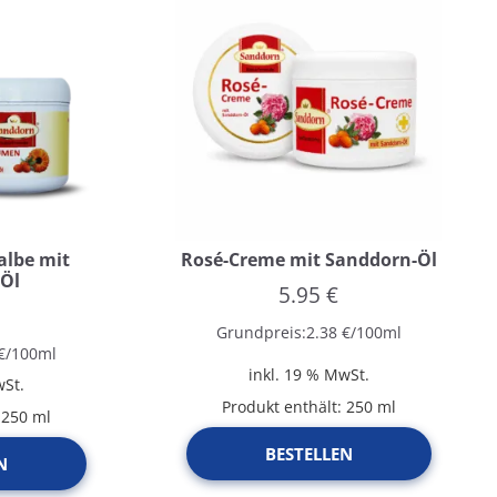
albe mit
Rosé-Creme mit Sanddorn-Öl
-Öl
5.95
€
Grundpreis:
2.38
€
/
100
ml
€
/
100
ml
inkl. 19 % MwSt.
wSt.
Produkt enthält: 250
ml
: 250
ml
BESTELLEN
N