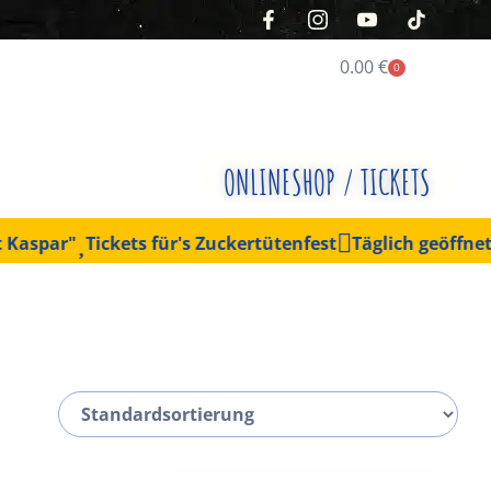
0.00
€
0
ONLINESHOP / TICKETS
ar"
Tickets für's Zuckertütenfest
Täglich geöffnet!
Das 