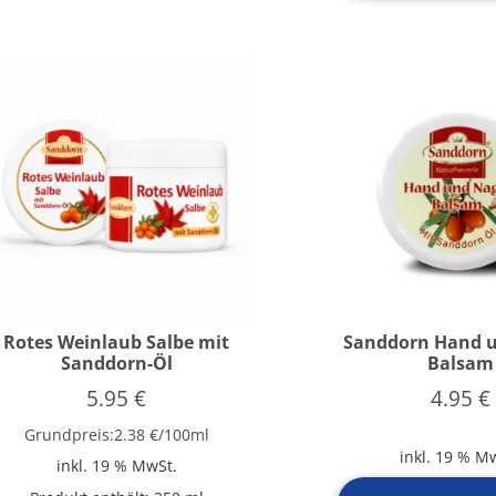
Rotes Weinlaub Salbe mit
Sanddorn Hand u
Sanddorn-Öl
Balsam
5.95
€
4.95
€
Grundpreis:
2.38
€
/
100
ml
inkl. 19 % M
inkl. 19 % MwSt.