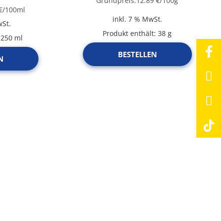
Grundpreis:
12.89
€
/
100
g
€
/
100
ml
inkl. 7 % MwSt.
wSt.
Produkt enthält: 38
g
: 250
ml
BESTELLEN
N