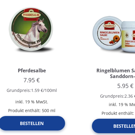
Pferdesalbe
Ringelblumen S
Sanddorn
7.95
€
5.95
€
Grundpreis:
1.59
€
/
100
ml
Grundpreis:
2.36
inkl. 19 % MwSt.
inkl. 19 % M
Produkt enthält: 500
ml
Produkt enthält
BESTELLEN
BESTELLE