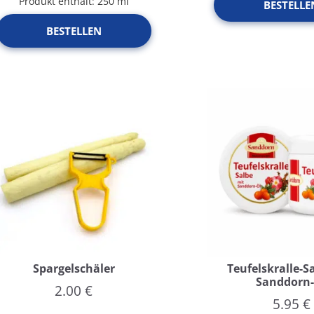
Produkt enthält: 250
ml
BESTELLE
BESTELLEN
Spargelschäler
Teufelskralle-S
Sanddorn
2.00
€
5.95
€