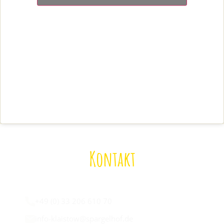
Kontakt
Wir sind für euch da:
+49 (0) 33 206 610 70
info-klaistow@spargelhof.de