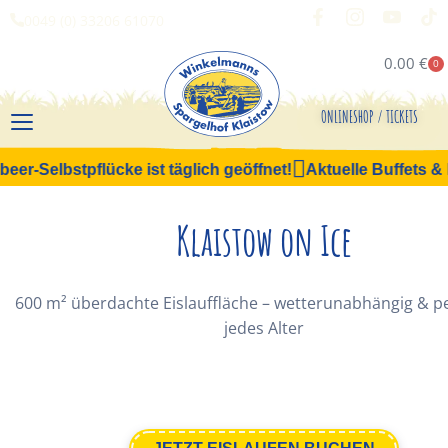
0049 (0) 33206 61070
0.00
€
0
ONLINESHOP / TICKETS
-Selbstpflücke ist täglich geöffnet!
Aktuelle Buffets & Br
Klaistow on Ice
600 m² überdachte Eislauffläche – wetterunabhängig & pe
jedes Alter