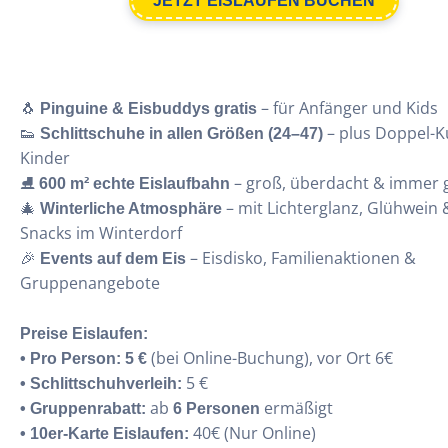
JETZT EISLAUFEN BUCHEN
🐧
– für Anfänger und Kids
Pinguine & Eisbuddys gratis
👟
– plus Doppel-Ku
Schlittschuhe in allen Größen (24–47)
Kinder
⛸
– groß, überdacht & immer 
600 m² echte Eislaufbahn
🎄
– mit Lichterglanz, Glühwein 
Winterliche Atmosphäre
Snacks im Winterdorf
🎉
– Eisdisko, Familienaktionen &
Events auf dem Eis
Gruppenangebote
Preise Eislaufen:
(bei Online-Buchung), vor Ort 6€
• Pro Person:
5 €
5 €
• Schlittschuhverleih:
ab
ermäßigt
• Gruppenrabatt:
6 Personen
40€ (Nur Online)
• 10er-Karte Eislaufen: