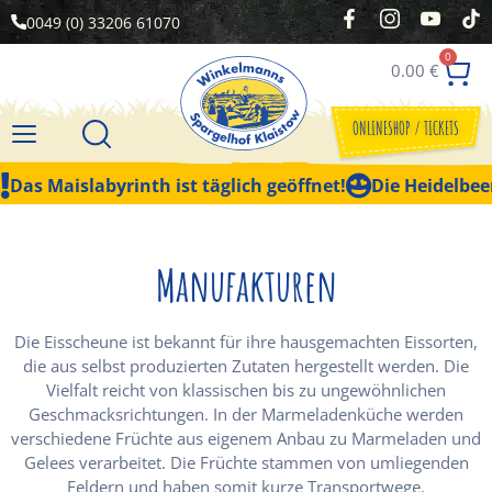
0049 (0) 33206 61070
0
0.00
€
ONLINESHOP / TICKETS
Das Maislabyrinth ist täglich geöffnet!
Die Heidelbeer
Manufakturen
Die Eisscheune ist bekannt für ihre hausgemachten Eissorten,
die aus selbst produzierten Zutaten hergestellt werden. Die
Vielfalt reicht von klassischen bis zu ungewöhnlichen
Geschmacksrichtungen. In der Marmeladenküche werden
verschiedene Früchte aus eigenem Anbau zu Marmeladen und
Gelees verarbeitet. Die Früchte stammen von umliegenden
Feldern und haben somit kurze Transportwege.