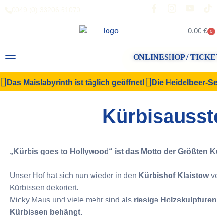
0049 (0) 33206 61070
0.00
€
0
ONLINESHOP / TICKE
Das Maislabyrinth ist täglich geöffnet!
Die Heidelbeer-Sel
Kürbisausst
„Kürbis goes to Hollywood“ ist das Motto der Größten 
Unser Hof hat sich nun wieder in den
Kürbishof Klaistow
ve
Kürbissen dekoriert.
Micky Maus und viele mehr sind als
riesige Holzskulpturen
Kürbissen behängt.