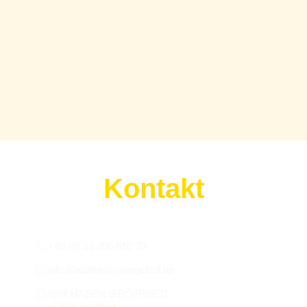
Kontakt
Wir sind für euch da:
+49 (0) 33 206 610 70
info-klaistow@spargelhof.de
WIR HABEN GEÖFFNET!