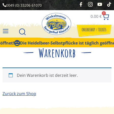
0049 (0) 33206 61070
0
0.00
€
ONLINESHOP / TICKETS
ffnet!
Die Heidelbeer-Selbstpflücke ist täglich geöffnet
Warenkorb
Dein Warenkorb ist derzeit leer.
Zurück zum Shop