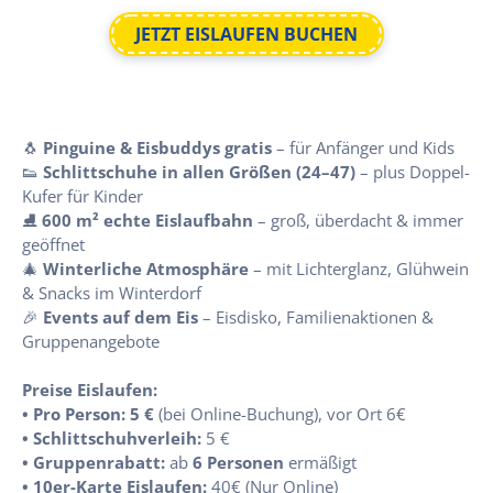
JETZT EISLAUFEN BUCHEN
🐧
Pinguine & Eisbuddys gratis
– für Anfänger und Kids
👟
Schlittschuhe in allen Größen (24–47)
– plus Doppel-
Kufer für Kinder
⛸
600 m² echte Eislaufbahn
– groß, überdacht & immer
geöffnet
🎄
Winterliche Atmosphäre
– mit Lichterglanz, Glühwein
& Snacks im Winterdorf
🎉
Events auf dem Eis
– Eisdisko, Familienaktionen &
Gruppenangebote
Preise Eislaufen:
• Pro Person:
5 €
(bei Online-Buchung), vor Ort 6€
• Schlittschuhverleih:
5 €
• Gruppenrabatt:
ab
6 Personen
ermäßigt
• 10er-Karte Eislaufen:
40€ (Nur Online)