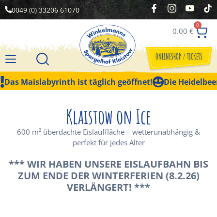
0049 (0) 33206 61070
0
0.00
€
ONLINESHOP / TICKETS
Das Maislabyrinth ist täglich geöffnet!
Die Heidelbeer
Klaistow on Ice
600 m² überdachte Eislauffläche – wetterunabhängig &
perfekt für jedes Alter
*** WIR HABEN UNSERE EISLAUFBAHN BIS
ZUM ENDE DER WINTERFERIEN (8.2.26)
VERLÄNGERT! ***