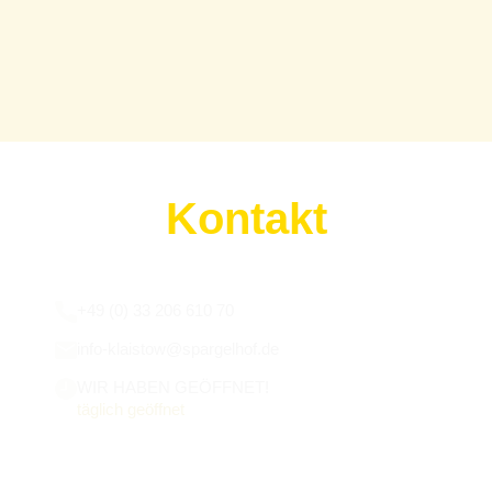
Kontakt
Wir sind für euch da:
+49 (0) 33 206 610 70
info-klaistow@spargelhof.de
WIR HABEN GEÖFFNET!
täglich geöffnet