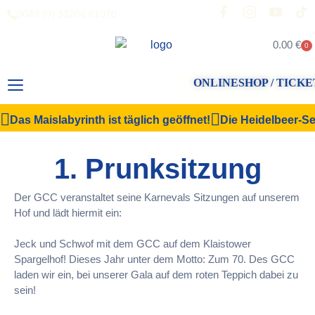
0049 (0) 33206 61070
0.00
€
0
ONLINESHOP / TICKE
Das Maislabyrinth ist täglich geöffnet!
Die Heidelbeer-Sel
1. Prunksitzung
Der GCC veranstaltet seine Karnevals Sitzungen auf unserem
Hof und lädt hiermit ein:
Jeck und Schwof mit dem GCC auf dem Klaistower
Spargelhof! Dieses Jahr unter dem Motto: Zum 70. Des GCC
laden wir ein, bei unserer Gala auf dem roten Teppich dabei zu
sein!