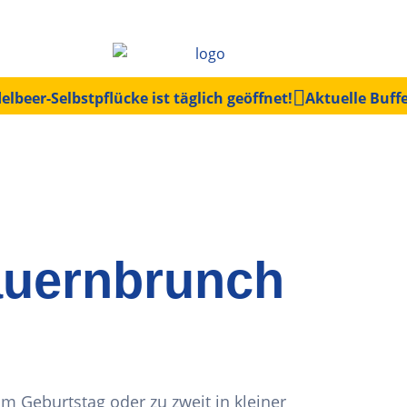
elbeer-Selbstpflücke ist täglich geöffnet!
Aktuelle Buff
uernbrunch
m Geburtstag oder zu zweit in kleiner