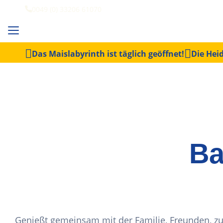
0049 (0) 33206 61070
Das Maislabyrinth ist täglich geöffnet!
Die Heid
Ba
Genießt gemeinsam mit der Familie, Freunden, zu