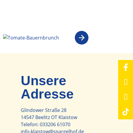
Unsere
Adresse
Glindower Straße 28
14547 Beelitz OT Klaistow
Telefon:
033206 61070
info-klaistow@spargelhof.de