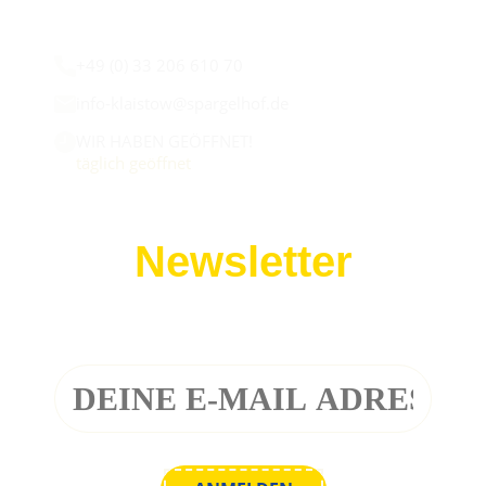
Wir sind für euch da:
+49 (0) 33 206 610 70
info-klaistow@spargelhof.de
WIR HABEN GEÖFFNET!
täglich geöffnet
Newsletter
Melde dich zu unserem Newsletter an!