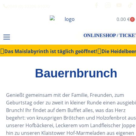
0049 (0) 33206 61070
0.00
€
0
ONLINESHOP / TICKE
Das Maislabyrinth ist täglich geöffnet!
Die Heidelbeer
Bauernbrunch
Genießt gemeinsam mit der Familie, Freunden, zum
Geburtstag oder zu zweit in kleiner Runde einen ausgieb
Brunch! Ihr findet auf dem Buffet alles, was das Herz
begehrt: von knusprigen Brötchen und Holzofenbrot aus
unserer Hofbäckerei, Leckerem vom Landfleischer Joppe 
hin zu unseren Klaistower Hof-Marmeladen aus eigenen