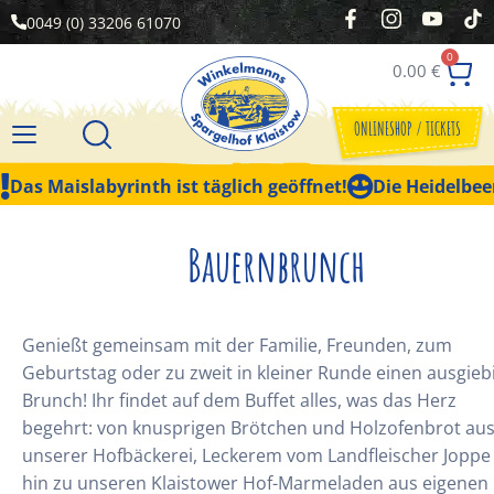
0049 (0) 33206 61070
0
0.00
€
ONLINESHOP / TICKETS
Das Maislabyrinth ist täglich geöffnet!
Die Heidelbeer
Bauernbrunch
Genießt gemeinsam mit der Familie, Freunden, zum
Geburtstag oder zu zweit in kleiner Runde einen ausgieb
Brunch! Ihr findet auf dem Buffet alles, was das Herz
begehrt: von knusprigen Brötchen und Holzofenbrot au
unserer Hofbäckerei, Leckerem vom Landfleischer Joppe 
hin zu unseren Klaistower Hof-Marmeladen aus eigenen