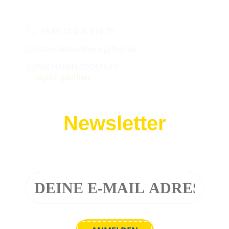
Wir sind für euch da:
+49 (0) 33 206 610 70
info-klaistow@spargelhof.de
WIR HABEN GEÖFFNET!
täglich geöffnet
Newsletter
Melde dich zu unserem Newsletter an!