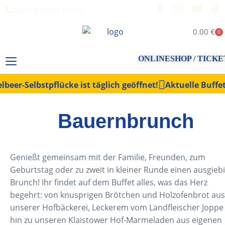
0049 (0) 33206 61070
0.00
€
0
ONLINESHOP / TICKE
beer-Selbstpflücke ist täglich geöffnet!
Aktuelle Buffet
Bauernbrunch
Genießt gemeinsam mit der Familie, Freunden, zum
Geburtstag oder zu zweit in kleiner Runde einen ausgieb
Brunch! Ihr findet auf dem Buffet alles, was das Herz
begehrt: von knusprigen Brötchen und Holzofenbrot aus
unserer Hofbäckerei, Leckerem vom Landfleischer Joppe 
hin zu unseren Klaistower Hof-Marmeladen aus eigenen