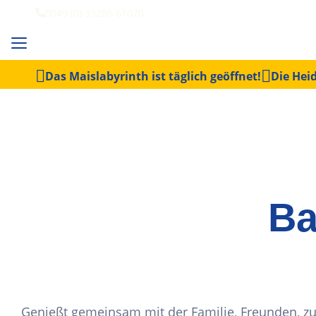
0049 (0) 33206 61070
Das Maislabyrinth ist täglich geöffnet!
Die Heid
Ba
Genießt gemeinsam mit der Familie, Freunden, zu