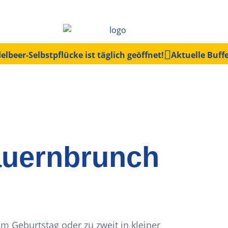
elbeer-Selbstpflücke ist täglich geöffnet!
Aktuelle Buff
uernbrunch
m Geburtstag oder zu zweit in kleiner