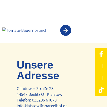
Unsere
Adresse
Glindower Straße 28
14547 Beelitz OT Klaistow
Telefon:
033206 61070
info-klaistow@spargelhof.de