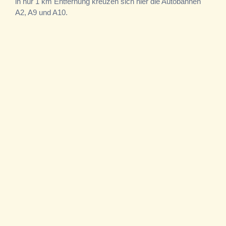
in nur 1 km Entfernung kreuzen sich hier die Autobahnen
A2, A9 und A10.