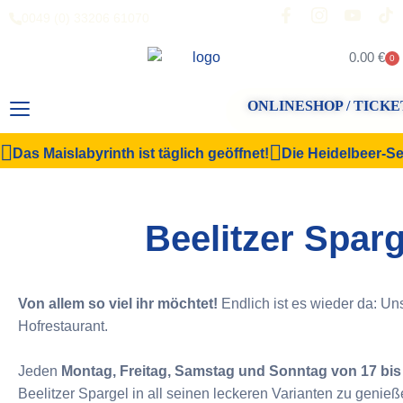
0049 (0) 33206 61070
0.00
€
0
ONLINESHOP / TICKE
Das Maislabyrinth ist täglich geöffnet!
Die Heidelbeer-Sel
Beelitzer Sparg
Von allem so viel ihr möchtet!
Endlich ist es wieder da: Un
Hofrestaurant.
Jeden
Montag, Freitag, Samstag und Sonntag von 17 bis
Beelitzer Spargel in all seinen leckeren Varianten zu genieß