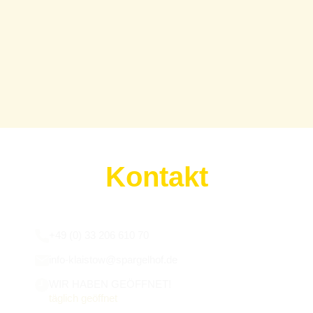
Kontakt
Wir sind für euch da:
+49 (0) 33 206 610 70
info-klaistow@spargelhof.de
WIR HABEN GEÖFFNET!
täglich geöffnet