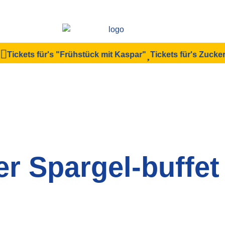
ickets für's "Frühstück mit Kaspar"
Tickets für's Zuckertüt
er Spargel-buffet