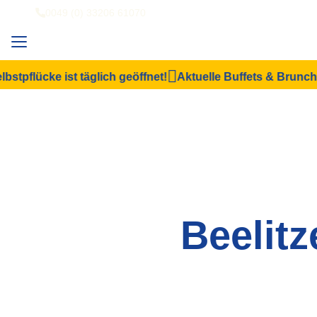
0049 (0) 33206 61070
pflücke ist täglich geöffnet!
Aktuelle Buffets & Brunch
T
Beelitz