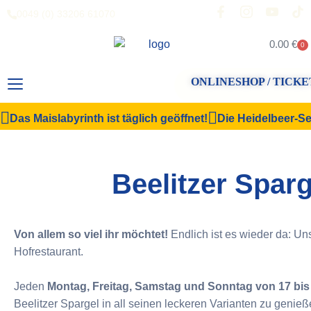
0049 (0) 33206 61070
0.00
€
0
ONLINESHOP / TICKE
Das Maislabyrinth ist täglich geöffnet!
Die Heidelbeer-Sel
Beelitzer Sparg
Von allem so viel ihr möchtet!
Endlich ist es wieder da: Un
Hofrestaurant.
Jeden
Montag, Freitag, Samstag und Sonntag von 17 bis
Beelitzer Spargel in all seinen leckeren Varianten zu genieß