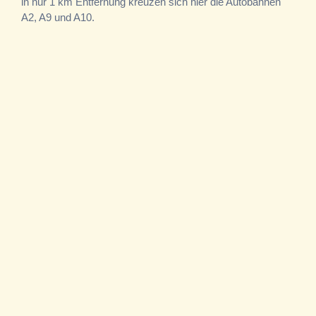
in nur 1 km Entfernung kreuzen sich hier die Autobahnen
A2, A9 und A10.