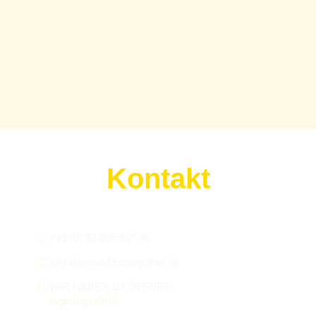
Kontakt
Wir sind für euch da:
+49 (0) 33 206 610 70
info-klaistow@spargelhof.de
WIR HABEN GEÖFFNET!
täglich geöffnet