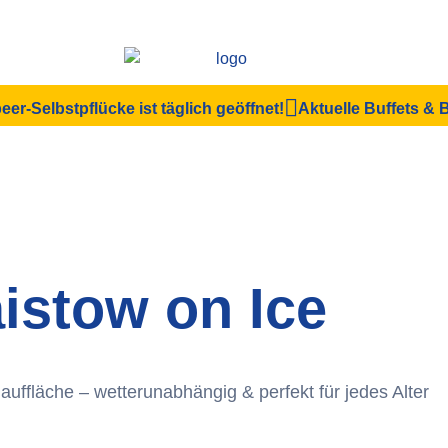
eer-Selbstpflücke ist täglich geöffnet!
Aktuelle Buffets &
istow on Ice
auffläche – wetterunabhängig & perfekt für jedes Alter