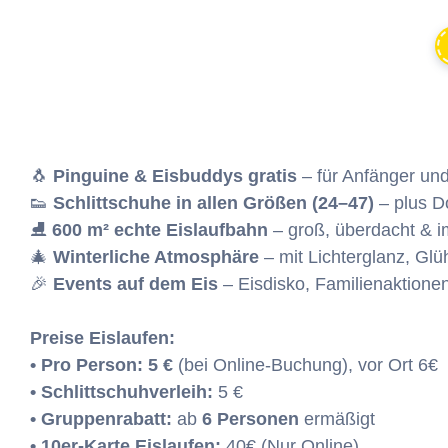
🐧
Pinguine & Eisbuddys gratis
– für Anfänger un
👟
Schlittschuhe in allen Größen (24–47)
– plus D
⛸
600 m² echte Eislaufbahn
– groß, überdacht & i
🎄
Winterliche Atmosphäre
– mit Lichterglanz, Gl
🎉
Events auf dem Eis
– Eisdisko, Familienaktion
Preise Eislaufen:
• Pro Person:
5 €
(bei Online-Buchung), vor Ort 6€
• Schlittschuhverleih:
5 €
• Gruppenrabatt:
ab
6 Personen
ermäßigt
• 10er-Karte Eislaufen:
40€ (Nur Online)