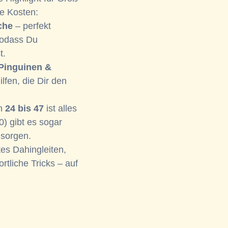
ne Kosten:
che
– perfekt
sodass Du
t.
Pinguinen &
lfen, die Dir den
on
24 bis 47
ist alles
0) gibt es sogar
t sorgen.
es Dahingleiten,
tliche Tricks – auf