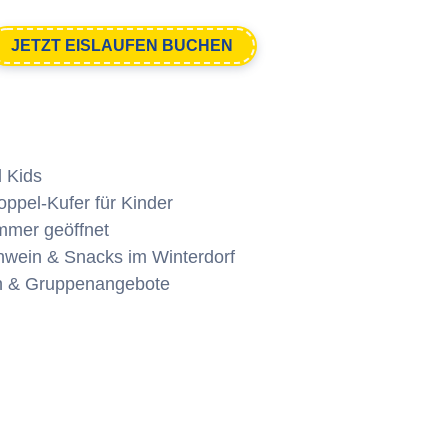
JETZT EISLAUFEN BUCHEN
d Kids
oppel-Kufer für Kinder
mmer geöffnet
ühwein & Snacks im Winterdorf
en & Gruppenangebote