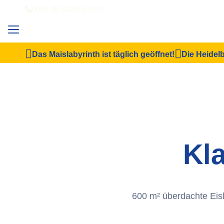
0049 (0) 33206 61070
Das Maislabyrinth ist täglich geöffnet!
Die Heidelb
Kla
600 m² überdachte Eisl