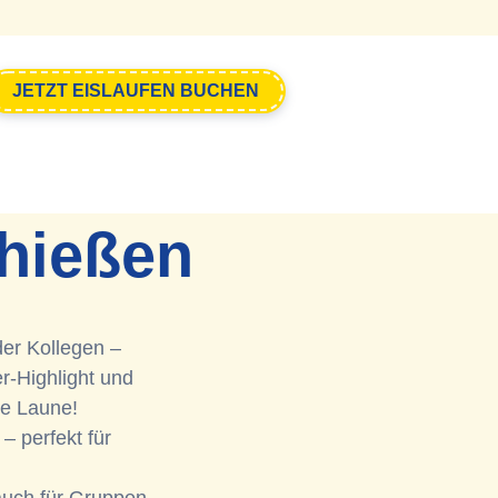
JETZT EISLAUFEN BUCHEN
hießen
er Kollegen –
r-Highlight und
te Laune!
– perfekt für