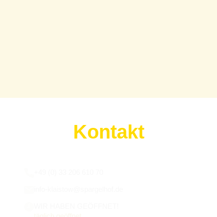
Kontakt
Wir sind für euch da:
+49 (0) 33 206 610 70
info-klaistow@spargelhof.de
WIR HABEN GEÖFFNET!
täglich geöffnet