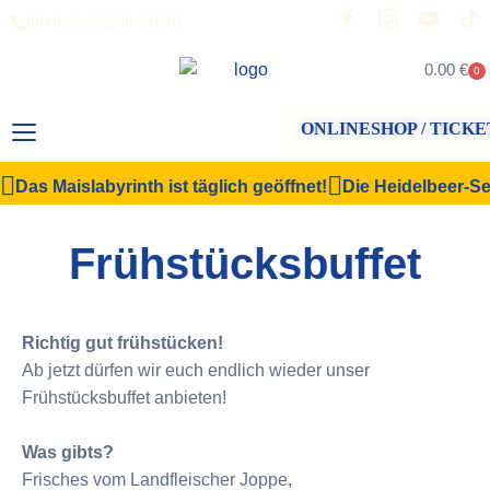
0049 (0) 33206 61070
0.00
€
0
ONLINESHOP / TICKE
Das Maislabyrinth ist täglich geöffnet!
Die Heidelbeer-Sel
Frühstücksbuffet
Richtig gut frühstücken!
Ab jetzt dürfen wir euch endlich wieder unser
Frühstücksbuffet anbieten!
Was gibts?
Frisches vom Landfleischer Joppe,