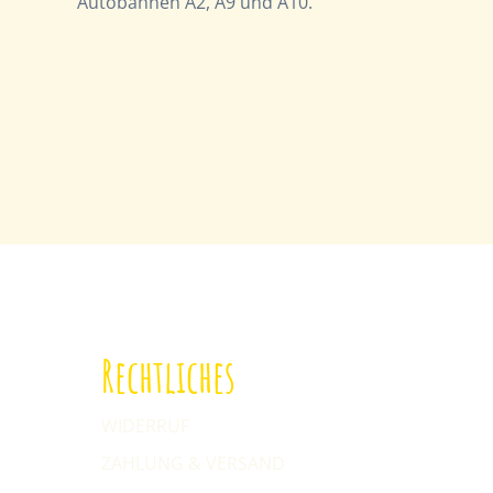
Autobahnen A2, A9 und A10.
Rechtliches
WIDERRUF
ZAHLUNG & VERSAND