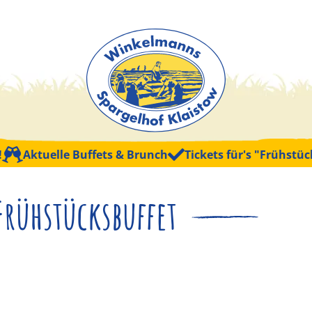
Aktuelle Buffets & Brunch
Tickets für's "Frühstück 
Frühstücksbuffet