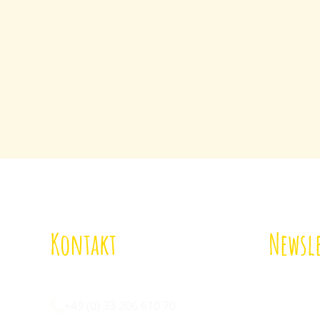
Kontakt
Newsle
Wir sind für euch da:
Melde di
an!
+49 (0) 33 206 610 70