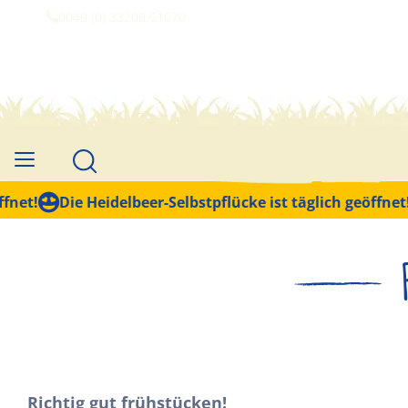
0049 (0) 33206 61070
et!
Die Heidelbeer-Selbstpflücke ist täglich geöffnet!
Richtig gut frühstücken!