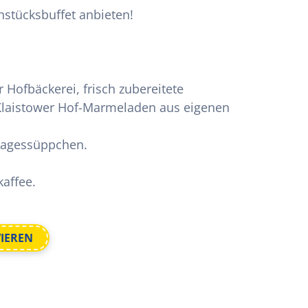
hstücksbuffet anbieten!
Hofbäckerei, frisch zubereitete
Klaistower Hof-Marmeladen aus eigenen
Tagessüppchen.
kaffee.
VIEREN