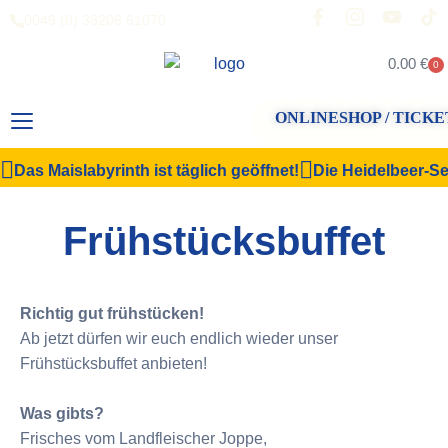
0049 (0) 33206 61070
0.00
€
0
ONLINESHOP / TICKE
Das Maislabyrinth ist täglich geöffnet!
Die Heidelbeer-Sel
Frühstücksbuffet
Richtig gut frühstücken!
Ab jetzt dürfen wir euch endlich wieder unser
Frühstücksbuffet anbieten!
Was gibts?
Frisches vom Landfleischer Joppe,