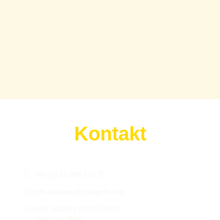
Kontakt
Wir sind für euch da:
+49 (0) 33 206 610 70
info-klaistow@spargelhof.de
WIR HABEN GEÖFFNET!
täglich geöffnet