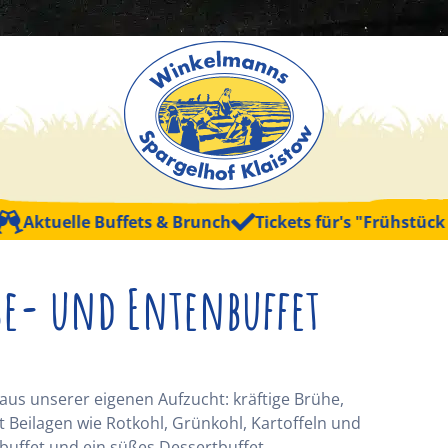
uelle Buffets & Brunch
Tickets für's "Frühstück mit K
e- und Entenbuffet
aus unserer eigenen Aufzucht: kräftige Brühe,
t Beilagen wie Rotkohl, Grünkohl, Kartoffeln und
tbuffet und ein süßes Dessertbuffet.