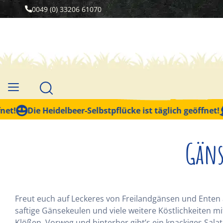
0049 (0) 33206 61070
Die Heidelbeer-Selbstpflücke ist täglich geöffnet!
Akt
Gäns
Freut euch auf Leckeres von Freilandgänsen und Enten 
saftige Gänsekeulen und viele weitere Köstlichkeiten mi
Klößen. Vorweg und hinterher gibt’s ein knackiges Sala