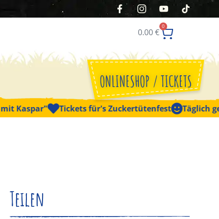
0
0.00
€
ONLINESHOP / TICKETS
aspar"
Tickets für's Zuckertütenfest
Täglich geöffnet
Teilen