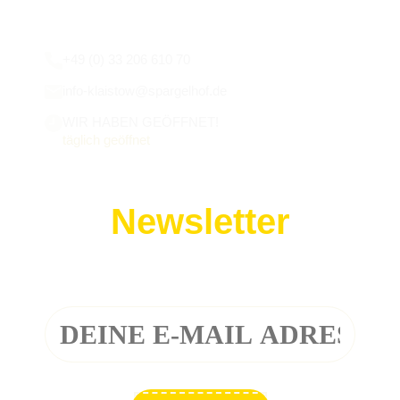
Wir sind für euch da:
+49 (0) 33 206 610 70
info-klaistow@spargelhof.de
WIR HABEN GEÖFFNET!
täglich geöffnet
Newsletter
Melde dich zu unserem Newsletter an!