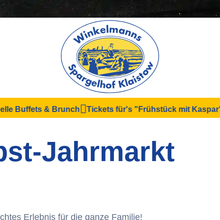
Buffets & Brunch
Tickets für's "Frühstück mit Kaspar"
Tic
bst-Jahrmarkt
echtes Erlebnis für die ganze Familie!