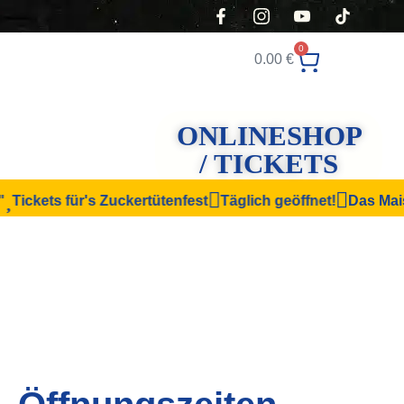
0
0.00
€
ONLINESHOP
/ TICKETS
kets für's Zuckertütenfest
Täglich geöffnet!
Das Maislabyr