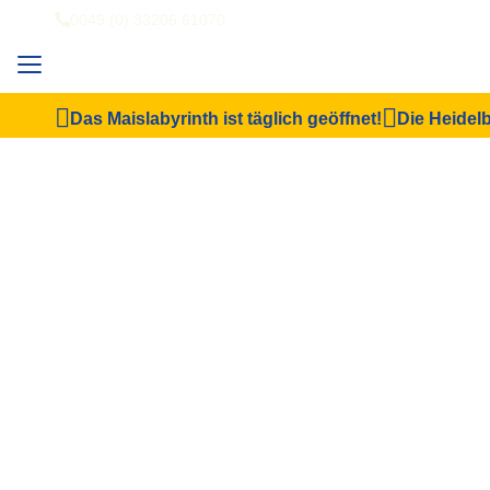
0049 (0) 33206 61070
Das Maislabyrinth ist täglich geöffnet!
Die Heidelb