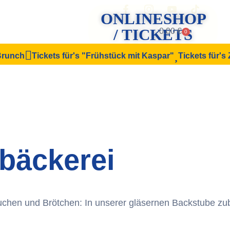
ONLINESHOP
/ TICKETS
0.00
€
0
 Brunch
Tickets für's "Frühstück mit Kaspar"
Tickets für's
bäckerei
uchen und Brötchen: In unserer gläsernen Backstube zub