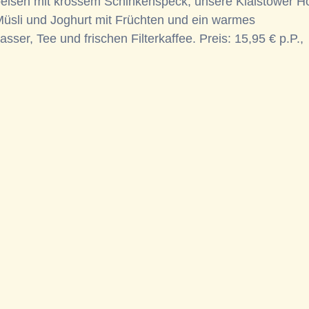
speisen mit krossem Schinkenspeck, unsere Klaistower Ho
üsli und Joghurt mit Früchten und ein warmes
er, Tee und frischen Filterkaffee. Preis: 15,95 € p.P.,