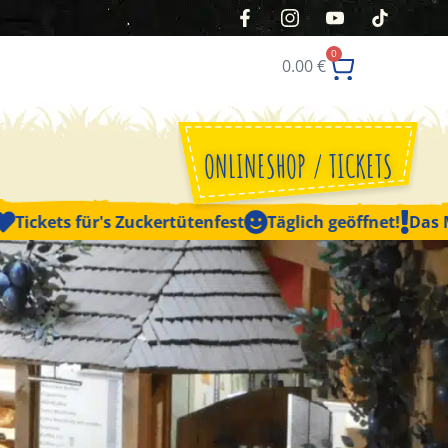
0
0.00
€
ONLINESHOP / TICKETS
r's Zuckertütenfest
Täglich geöffnet!
Das Maislabyrinth