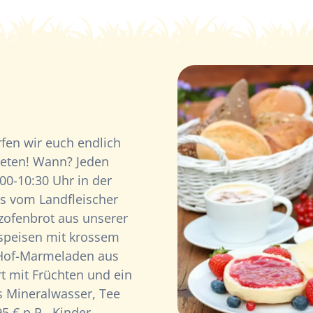
rfen wir euch endlich
ieten! Wann? Jeden
00-10:30 Uhr in der
s vom Landfleischer
zofenbrot aus unserer
erspeisen mit krossem
 Hof-Marmeladen aus
t mit Früchten und ein
 Mineralwasser, Tee
95 € p.P., Kinder