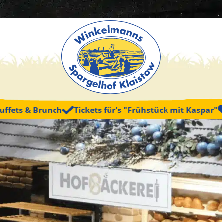
unch
Tickets für's "Frühstück mit Kaspar"
Tickets fü